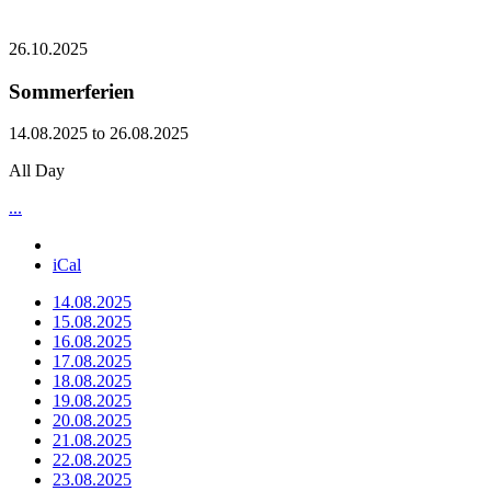
26.10.2025
Sommerferien
14.08.2025 to 26.08.2025
All Day
...
iCal
14.08.2025
15.08.2025
16.08.2025
17.08.2025
18.08.2025
19.08.2025
20.08.2025
21.08.2025
22.08.2025
23.08.2025